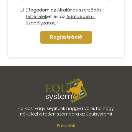
Elfogadom az
Általános szerződési
feltételek
et és az
Adatvédelmi
Szabályzat
ot.
Regisztráció
Ha kicsi vagy segítünk naggyá válni, ha nagy,
nélkülözhetetlen számodra az Equisystem!
Funkciók